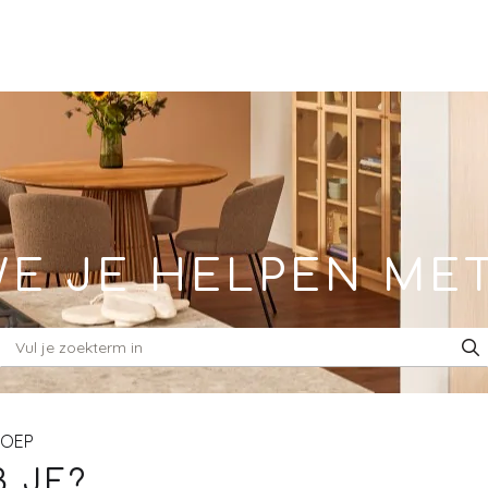
E JE HELPEN ME
ROEP
 JE?