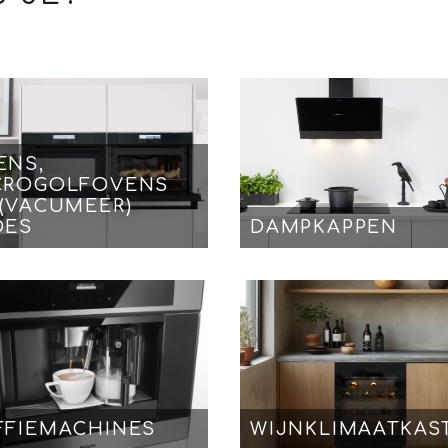
ENS,
CROGOLFOVENS
 (VACUMEER)
DES
DAMPKAPPEN
FFIEMACHINES
WIJNKLIMAATKAS