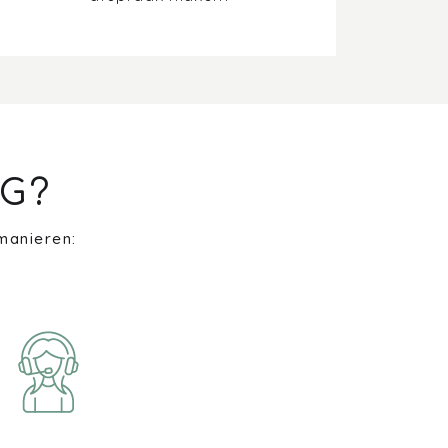
G?
manieren: