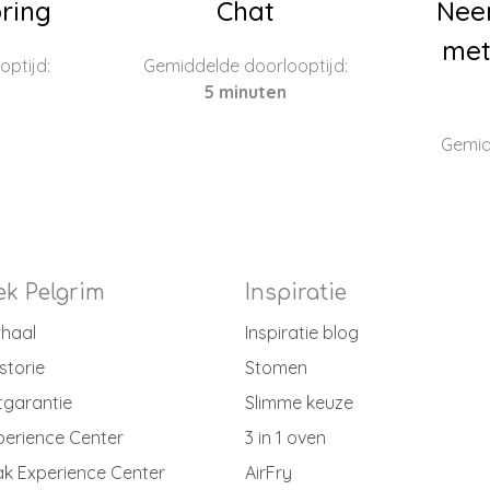
ring
Chat
Nee
met
ptijd:
Gemiddelde doorlooptijd:
5 minuten
Gemid
k Pelgrim
Inspiratie
rhaal
Inspiratie blog
storie
Stomen
tgarantie
Slimme keuze
perience Center
3 in 1 oven
k Experience Center
AirFry