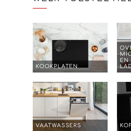
OV
MI
EN
KOOKPLATEN
LA
VAATWASSERS
KO