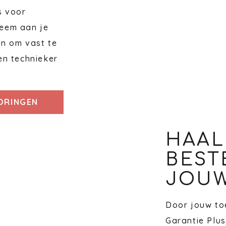
s voor
eem aan je
en om vast te
en technieker
TORINGEN
HAAL
BEST
JOUW
Door jouw toe
Garantie Plus