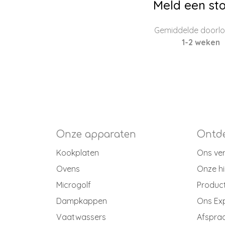
Meld een sto
Gemiddelde doorloo
1-2 weken
Onze apparaten
Ontde
Kookplaten
Ons ve
Ovens
Onze hi
Microgolf
Produc
Dampkappen
Ons Ex
Vaatwassers
Afspraa