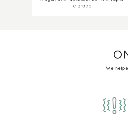
je graag.
O
We helpe