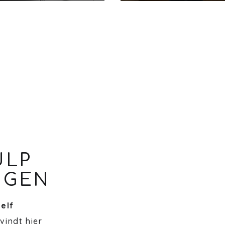
ULP
NGEN
zelf
 vindt hier