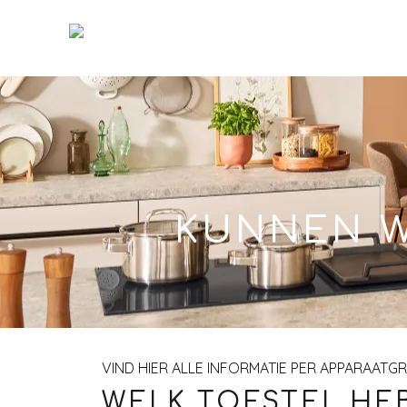
Skip
to
Main
KUNNEN W
VIND HIER ALLE INFORMATIE PER APPARAATG
WELK TOESTEL HEB