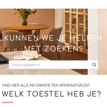
Skip
to
Main
KUNNEN WE JE HELPEN
MET ZOEKEN?
VIND HIER ALLE INFORMATIE PER APPARAATGROEP
WELK TOESTEL HEB JE?