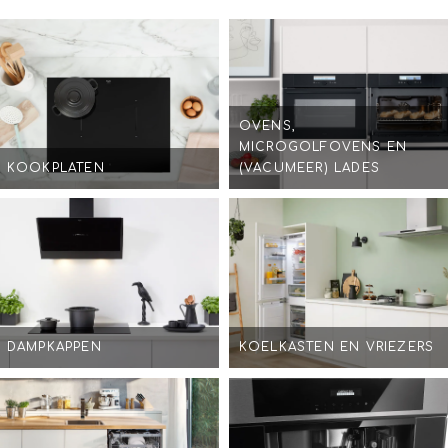
OVENS,
MICROGOLFOVENS EN
KOOKPLATEN
(VACUMEER) LADES
DAMPKAPPEN
KOELKASTEN EN VRIEZERS