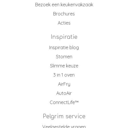
Bezoek een keukenvakzaak
Brochures
Acties
Inspiratie
Inspiratie blog
Stomen
Slimme keuze
3 in 1 oven
AirFry
AutoAir
ConnectLife™
Pelgrim service
Veelgestelde vragen