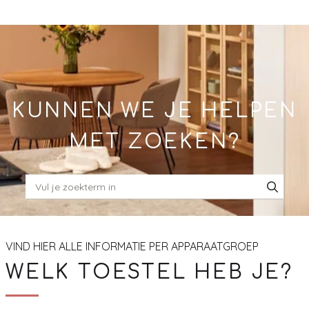
Skip
to
Main
KUNNEN WE JE HELPEN
MET ZOEKEN?
VIND HIER ALLE INFORMATIE PER APPARAATGROEP
WELK TOESTEL HEB JE?