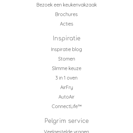
Bezoek een keukenvakzaak
Brochures
Acties
Inspiratie
Inspiratie blog
Stomen
Slimme keuze
3 in 1 oven
AirFry
AutoAir
ConnectLife™
Pelgrim service
Veelgestelde vragen