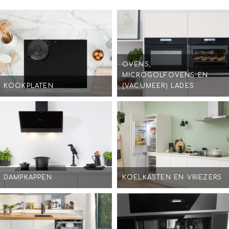
OVENS,
MICROGOLFOVENS EN
KOOKPLATEN
(VACUMEER) LADES
DAMPKAPPEN
KOELKASTEN EN VRIEZERS