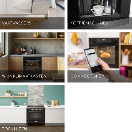
VAATWASSERS
KOFFIEMACHINES
WIJNKLIMAATKASTEN
CONNECTLIFE™
FORNUIZEN