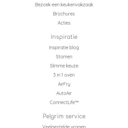
Bezoek een keukenvakzaak
Brochures
Acties
Inspiratie
Inspiratie blog
Stomen
Slimme keuze
3 in 1 oven
AirFry
AutoAir
ConnectLife™
Pelgrim service
Veelgestelde vragen