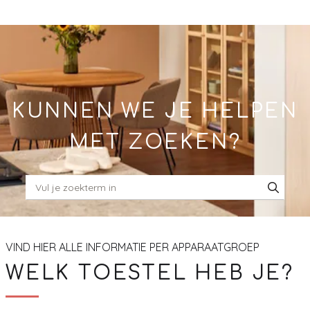
Skip
to
Main
KUNNEN WE JE HELPEN
MET ZOEKEN?
VIND HIER ALLE INFORMATIE PER APPARAATGROEP
WELK TOESTEL HEB JE?