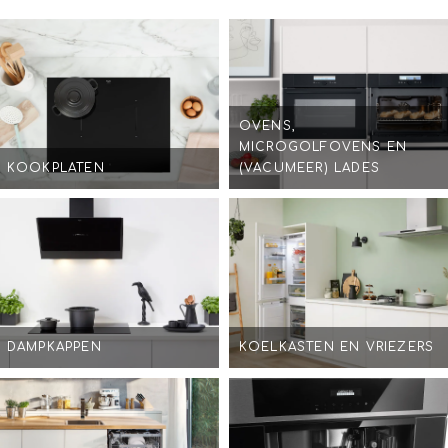
OVENS,
MICROGOLFOVENS EN
KOOKPLATEN
(VACUMEER) LADES
DAMPKAPPEN
KOELKASTEN EN VRIEZERS