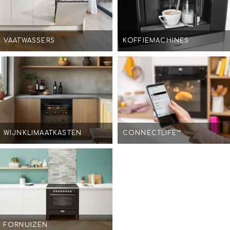
VAATWASSERS
KOFFIEMACHINES
WIJNKLIMAATKASTEN
CONNECTLIFE™
FORNUIZEN