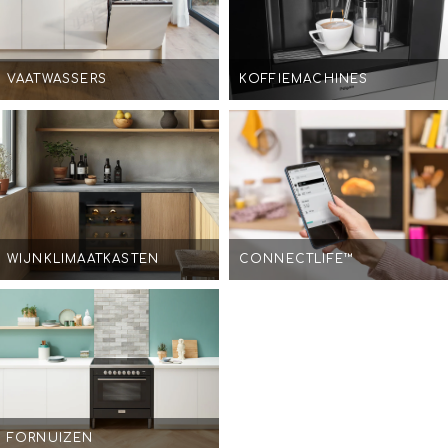
VAATWASSERS
KOFFIEMACHINES
WIJNKLIMAATKASTEN
CONNECTLIFE™
FORNUIZEN