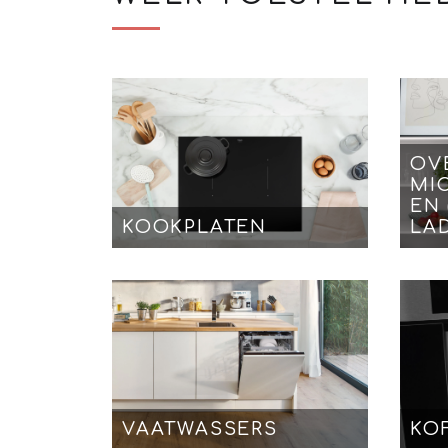
OV
MI
EN
KOOKPLATEN
LA
VAATWASSERS
KO