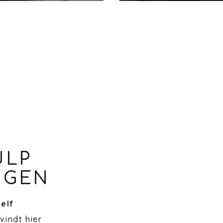
ULP
NGEN
zelf
 vindt hier