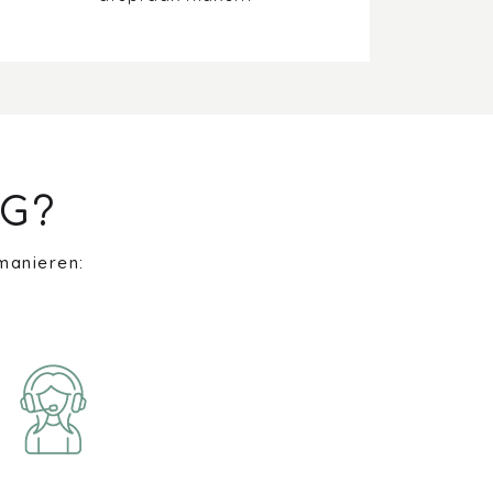
G?
manieren: