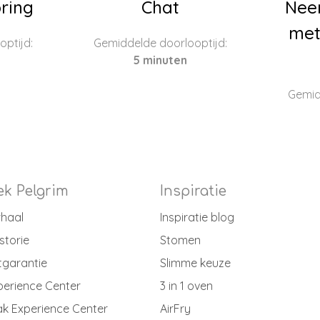
ring
Chat
Nee
met
ptijd:
Gemiddelde doorlooptijd:
5 minuten
Gemid
k Pelgrim
Inspiratie
rhaal
Inspiratie blog
storie
Stomen
tgarantie
Slimme keuze
perience Center
3 in 1 oven
k Experience Center
AirFry