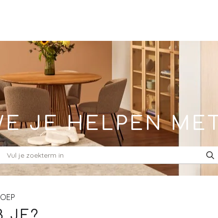
E JE HELPEN ME
ROEP
 JE?