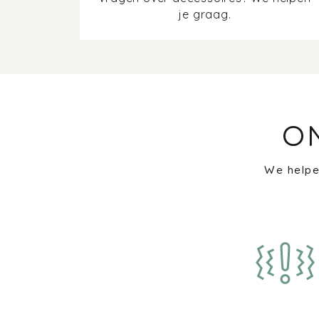
je graag.
O
We helpe