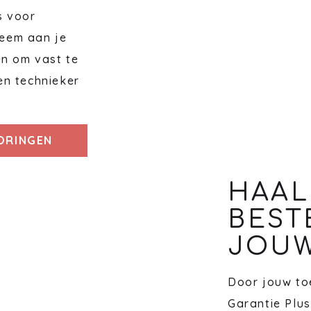
s voor
eem aan je
en om vast te
en technieker
TORINGEN
HAAL
BEST
JOUW
Door jouw toe
Garantie Plus