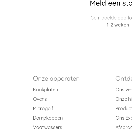
Meld een sto
Gemiddelde doorloo
1-2 weken
Onze apparaten
Ontde
Kookplaten
Ons ve
Ovens
Onze hi
Microgolf
Produc
Dampkappen
Ons Ex
Vaatwassers
Afspraa