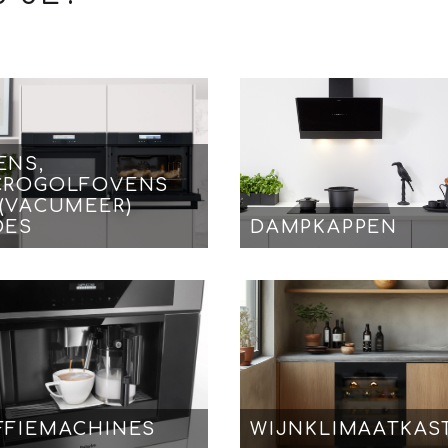
ENS,
CROGOLFOVENS
 (VACUMEER)
DES
DAMPKAPPEN
FFIEMACHINES
WIJNKLIMAATKAS