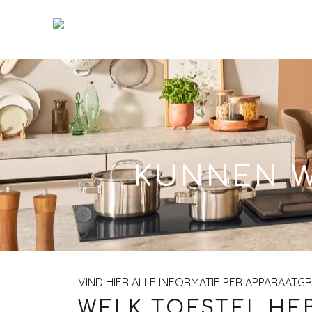
Skip
to
Main
KUNNEN W
VIND HIER ALLE INFORMATIE PER APPARAATG
WELK TOESTEL HEB