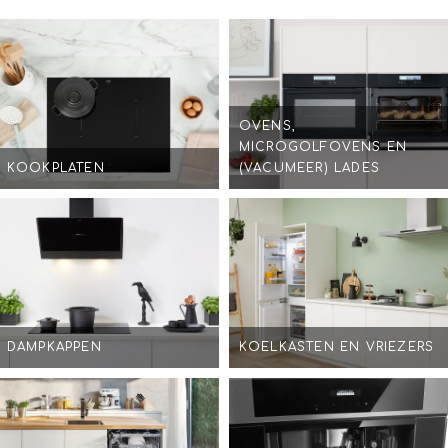
OVENS,
MICROGOLFOVENS EN
KOOKPLATEN
(VACUMEER) LADES
DAMPKAPPEN
KOELKASTEN EN VRIEZERS