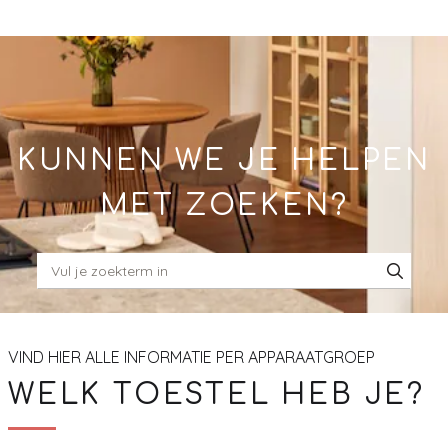
Skip
to
Main
KUNNEN WE JE HELPEN
MET ZOEKEN?
VIND HIER ALLE INFORMATIE PER APPARAATGROEP
WELK TOESTEL HEB JE?