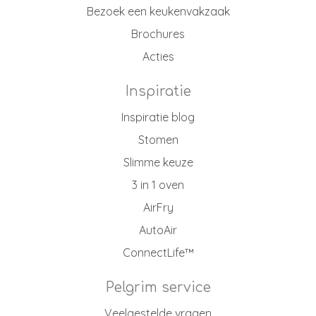
Bezoek een keukenvakzaak
Brochures
Acties
Inspiratie
Inspiratie blog
Stomen
Slimme keuze
3 in 1 oven
AirFry
AutoAir
ConnectLife™
Pelgrim service
Veelgestelde vragen