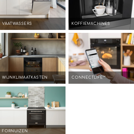
VAATWASSERS
KOFFIEMACHINES
WIJNKLIMAATKASTEN
CONNECTLIFE™
FORNUIZEN