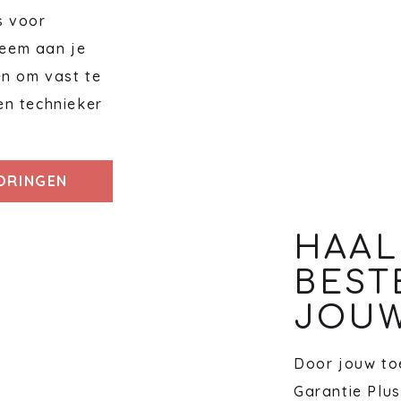
s voor
eem aan je
en om vast te
en technieker
TORINGEN
HAAL
BEST
JOUW
Door jouw toe
Garantie Plus