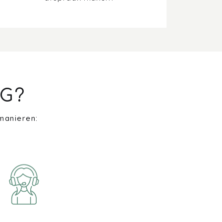
G?
manieren: