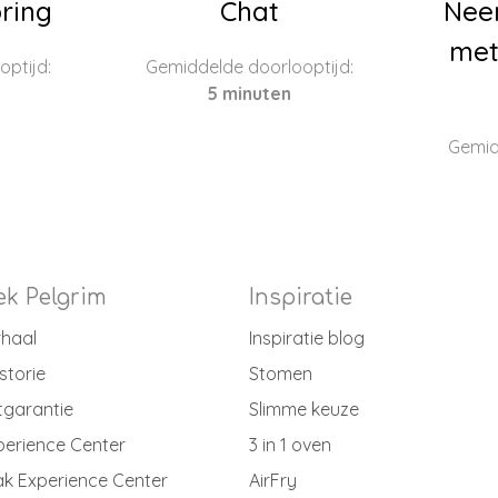
ring
Chat
Nee
met
ptijd:
Gemiddelde doorlooptijd:
5 minuten
Gemid
k Pelgrim
Inspiratie
rhaal
Inspiratie blog
storie
Stomen
tgarantie
Slimme keuze
perience Center
3 in 1 oven
k Experience Center
AirFry