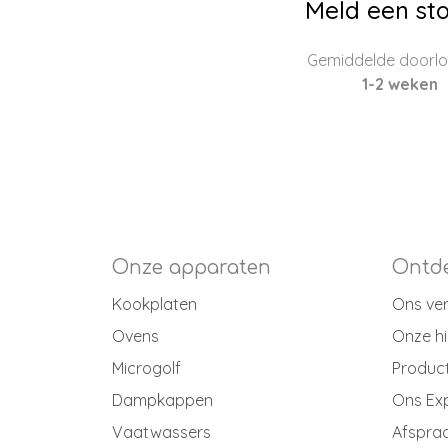
Meld een sto
Gemiddelde doorloo
1-2 weken
Onze apparaten
Ontde
Kookplaten
Ons ve
Ovens
Onze hi
Microgolf
Produc
Dampkappen
Ons Ex
Vaatwassers
Afspraa