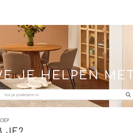
E JE HELPEN ME
ROEP
 JE?