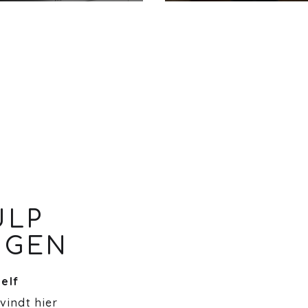
ULP
NGEN
zelf
 vindt hier