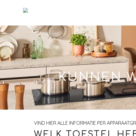
Skip
to
Main
KUNNEN W
VIND HIER ALLE INFORMATIE PER APPARAATG
WELK TOESTEL HEB