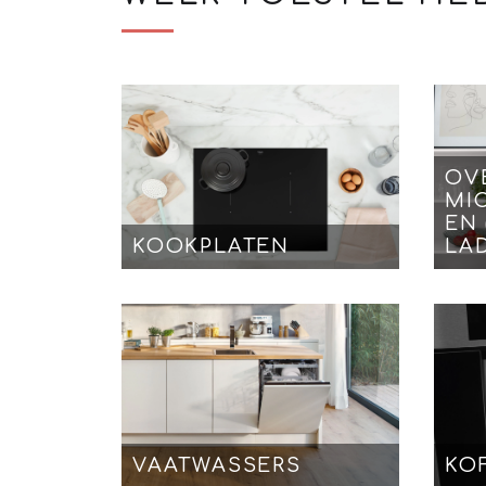
OV
MI
EN
KOOKPLATEN
LA
VAATWASSERS
KO