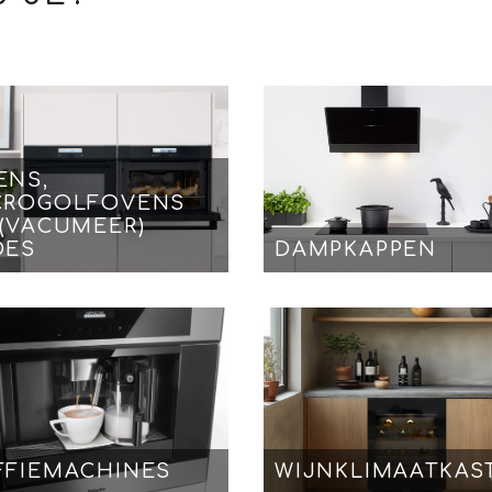
ENS,
CROGOLFOVENS
 (VACUMEER)
DES
DAMPKAPPEN
FFIEMACHINES
WIJNKLIMAATKAS