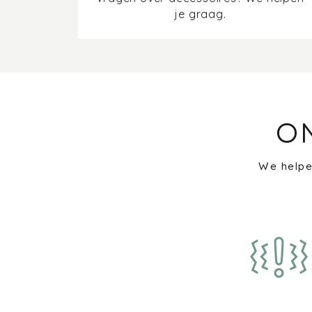
je graag.
O
We helpe