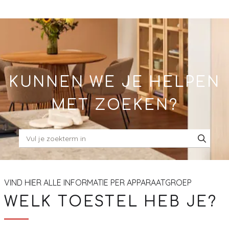
Skip
to
Main
KUNNEN WE JE HELPEN
MET ZOEKEN?
VIND HIER ALLE INFORMATIE PER APPARAATGROEP
WELK TOESTEL HEB JE?