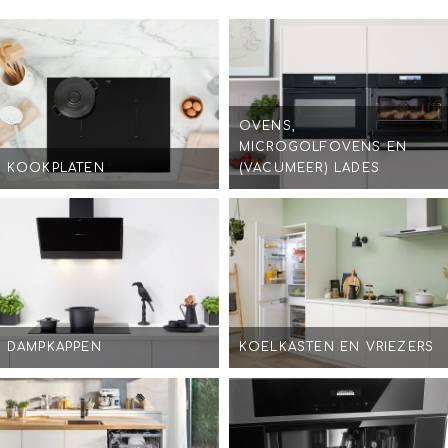
OVENS,
MICROGOLFOVENS EN
KOOKPLATEN
(VACUMEER) LADES
DAMPKAPPEN
KOELKASTEN EN VRIEZERS