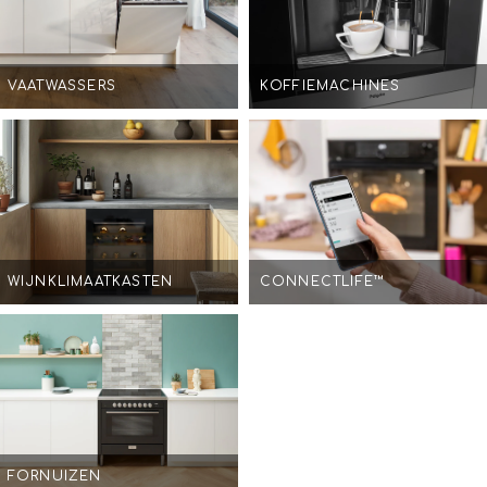
VAATWASSERS
KOFFIEMACHINES
WIJNKLIMAATKASTEN
CONNECTLIFE™
FORNUIZEN