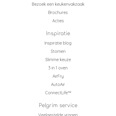
Bezoek een keukenvakzaak
Brochures
Acties
Inspiratie
Inspiratie blog
Stomen
Slimme keuze
3 in 1 oven
AirFry
AutoAir
ConnectLife™
Pelgrim service
Veelgestelde vragen