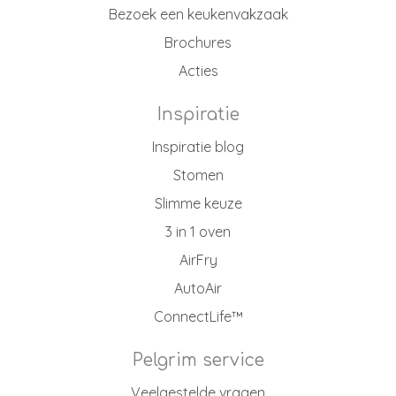
Bezoek een keukenvakzaak
Brochures
Acties
Inspiratie
Inspiratie blog
Stomen
Slimme keuze
3 in 1 oven
AirFry
AutoAir
ConnectLife™
Pelgrim service
Veelgestelde vragen