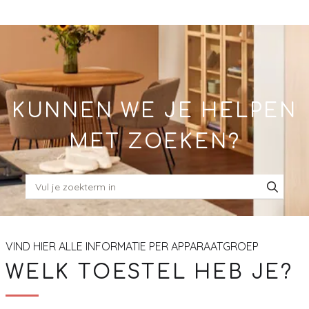
Skip
to
Main
KUNNEN WE JE HELPEN
MET ZOEKEN?
VIND HIER ALLE INFORMATIE PER APPARAATGROEP
WELK TOESTEL HEB JE?