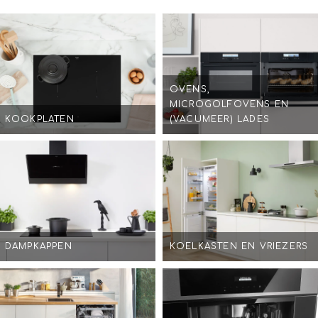
OVENS,
MICROGOLFOVENS EN
KOOKPLATEN
(VACUMEER) LADES
DAMPKAPPEN
KOELKASTEN EN VRIEZERS