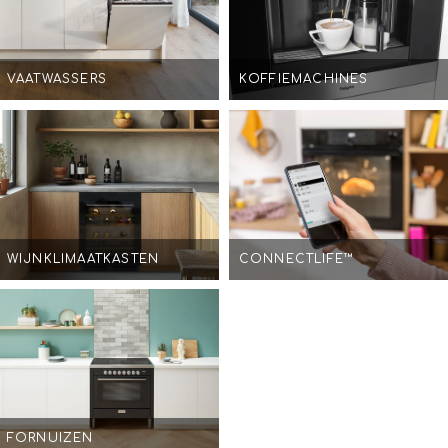
VAATWASSERS
KOFFIEMACHINES
WIJNKLIMAATKASTEN
CONNECTLIFE™
FORNUIZEN