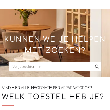
Skip
to
Main
KUNNEN WE JE HELPEN
MET ZOEKEN?
VIND HIER ALLE INFORMATIE PER APPARAATGROEP
WELK TOESTEL HEB JE?