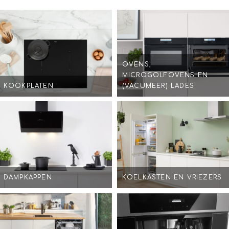
OVENS,
MICROGOLFOVENS EN
KOOKPLATEN
(VACUMEER) LADES
DAMPKAPPEN
KOELKASTEN EN VRIEZERS