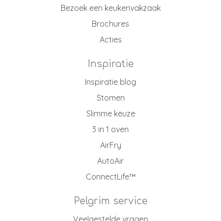
Bezoek een keukenvakzaak
Brochures
Acties
Inspiratie
Inspiratie blog
Stomen
Slimme keuze
3 in 1 oven
AirFry
AutoAir
ConnectLife™
Pelgrim service
Veelgestelde vragen