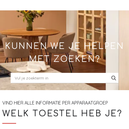
Skip
to
Main
KUNNEN WE JE HELPEN
MET ZOEKEN?
VIND HIER ALLE INFORMATIE PER APPARAATGROEP
WELK TOESTEL HEB JE?