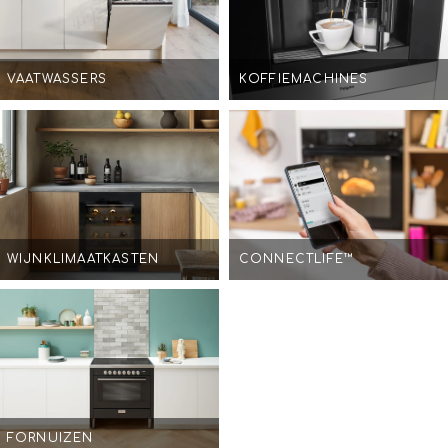
VAATWASSERS
KOFFIEMACHINES
WIJNKLIMAATKASTEN
CONNECTLIFE™
FORNUIZEN