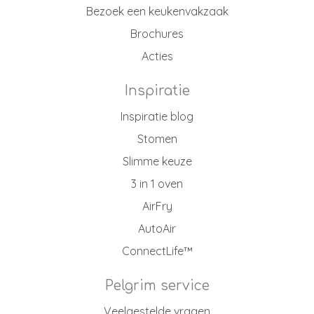
Bezoek een keukenvakzaak
Brochures
Acties
Inspiratie
Inspiratie blog
Stomen
Slimme keuze
3 in 1 oven
AirFry
AutoAir
ConnectLife™
Pelgrim service
Veelgestelde vragen