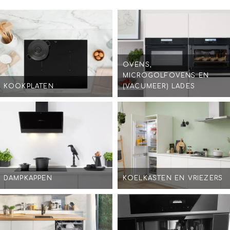
OVENS,
MICROGOLFOVENS EN
KOOKPLATEN
(VACUMEER) LADES
DAMPKAPPEN
KOELKASTEN EN VRIEZERS