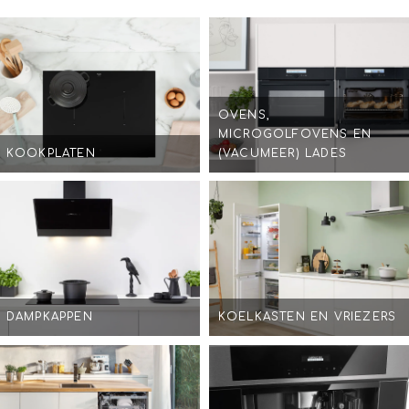
OVENS,
MICROGOLFOVENS EN
KOOKPLATEN
(VACUMEER) LADES
DAMPKAPPEN
KOELKASTEN EN VRIEZERS