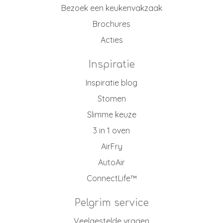
Bezoek een keukenvakzaak
Brochures
Acties
Inspiratie
Inspiratie blog
Stomen
Slimme keuze
3 in 1 oven
AirFry
AutoAir
ConnectLife™
Pelgrim service
Veelgestelde vragen