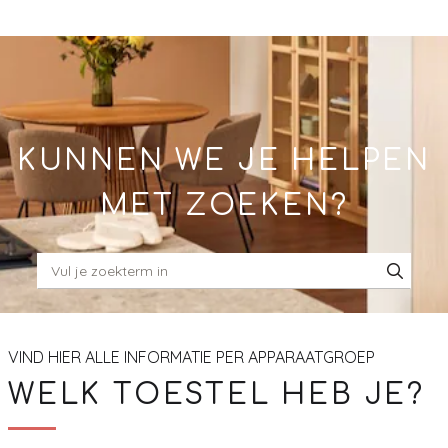
Skip
to
Main
KUNNEN WE JE HELPEN
MET ZOEKEN?
VIND HIER ALLE INFORMATIE PER APPARAATGROEP
WELK TOESTEL HEB JE?