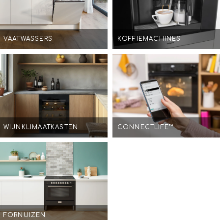
VAATWASSERS
KOFFIEMACHINES
WIJNKLIMAATKASTEN
CONNECTLIFE™
FORNUIZEN