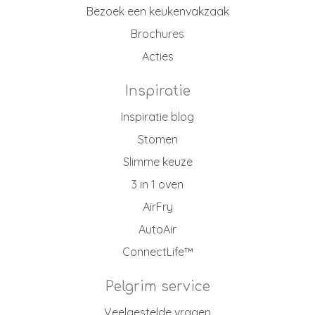
Bezoek een keukenvakzaak
Brochures
Acties
Inspiratie
Inspiratie blog
Stomen
Slimme keuze
3 in 1 oven
AirFry
AutoAir
ConnectLife™
Pelgrim service
Veelgestelde vragen