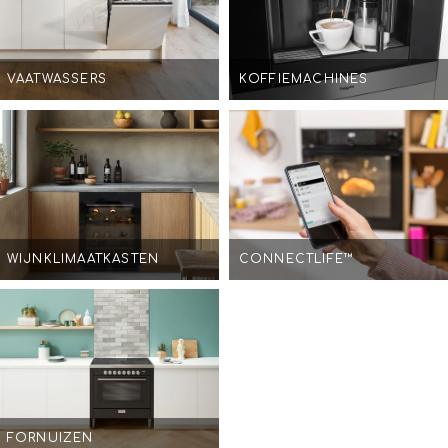
VAATWASSERS
KOFFIEMACHINES
WIJNKLIMAATKASTEN
CONNECTLIFE™
FORNUIZEN