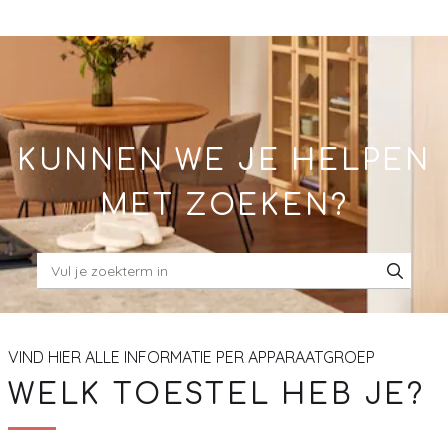
Skip
to
Main
KUNNEN WE JE HELPEN
MET ZOEKEN?
VIND HIER ALLE INFORMATIE PER APPARAATGROEP
WELK TOESTEL HEB JE?