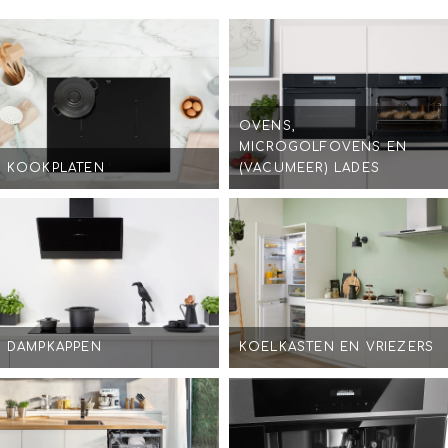
OVENS,
MICROGOLFOVENS EN
KOOKPLATEN
(VACUMEER) LADES
DAMPKAPPEN
KOELKASTEN EN VRIEZERS