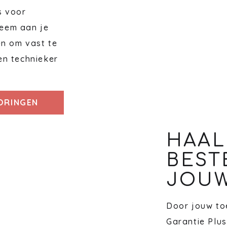
s voor
eem aan je
en om vast te
en technieker
TORINGEN
HAAL
BEST
JOUW
Door jouw toe
Garantie Plus