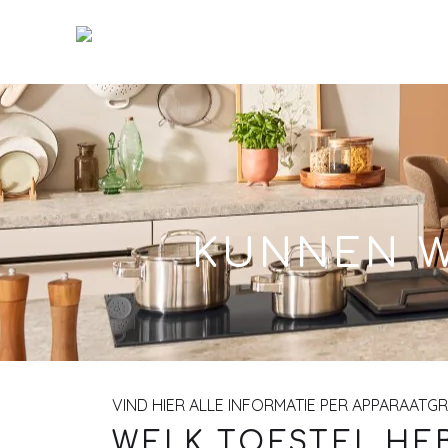
Skip
to
Main
KUNNEN W
VIND HIER ALLE INFORMATIE PER APPARAATG
WELK TOESTEL HEB