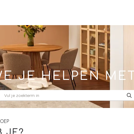
E JE HELPEN ME
ROEP
 JE?