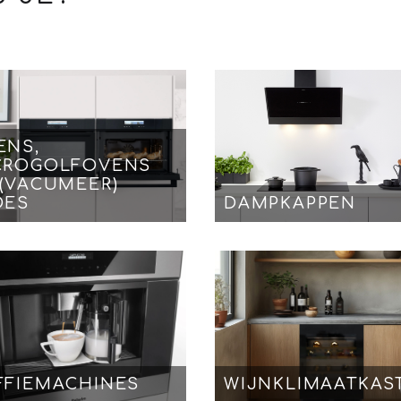
ENS,
CROGOLFOVENS
 (VACUMEER)
DES
DAMPKAPPEN
FFIEMACHINES
WIJNKLIMAATKAS