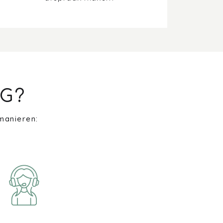
G?
manieren: