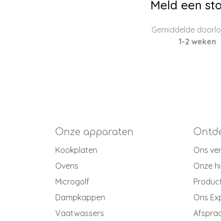
Meld een sto
Gemiddelde doorloo
1-2 weken
Onze apparaten
Ontde
Kookplaten
Ons ve
Ovens
Onze hi
Microgolf
Produc
Dampkappen
Ons Ex
Vaatwassers
Afspraa