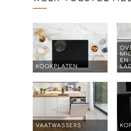
OV
MI
EN
KOOKPLATEN
LA
VAATWASSERS
KO