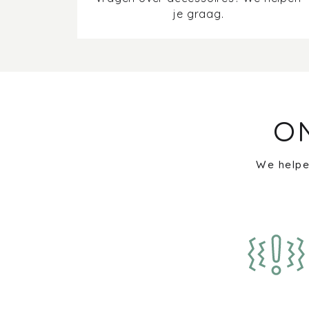
je graag.
O
We helpe