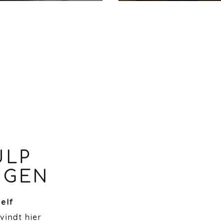
ULP
NGEN
zelf
 vindt hier