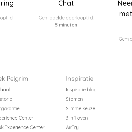
ring
Chat
Nee
met
ptijd:
Gemiddelde doorlooptijd:
5 minuten
Gemid
k Pelgrim
Inspiratie
rhaal
Inspiratie blog
storie
Stomen
tgarantie
Slimme keuze
perience Center
3 in 1 oven
k Experience Center
AirFry