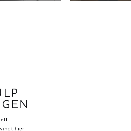
ULP
NGEN
zelf
 vindt hier