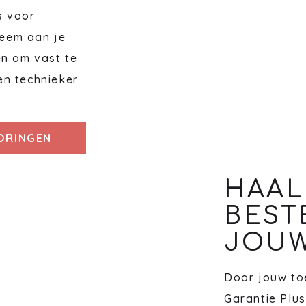
s voor
eem aan je
en om vast te
en technieker
TORINGEN
HAAL
BEST
JOUW
Door jouw toe
Garantie Plus