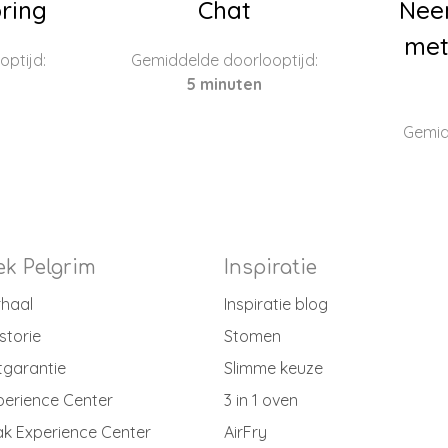
ring
Chat
Nee
met
ptijd:
Gemiddelde doorlooptijd:
5 minuten
Gemid
k Pelgrim
Inspiratie
rhaal
Inspiratie blog
storie
Stomen
tgarantie
Slimme keuze
perience Center
3 in 1 oven
k Experience Center
AirFry