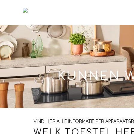
Skip
to
Main
KUNNEN W
VIND HIER ALLE INFORMATIE PER APPARAATG
WELK TOESTEL HEB