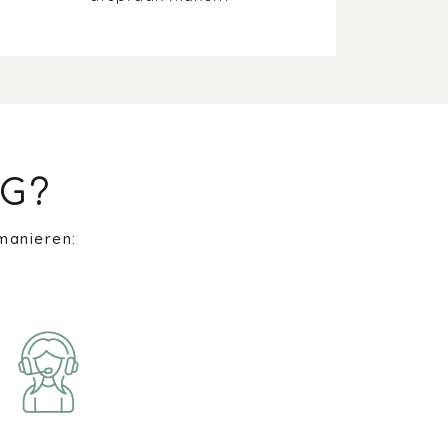
G?
manieren: