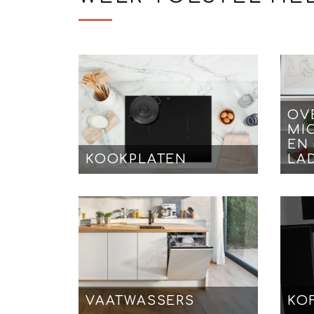
OV
MI
EN
KOOKPLATEN
LA
VAATWASSERS
KO