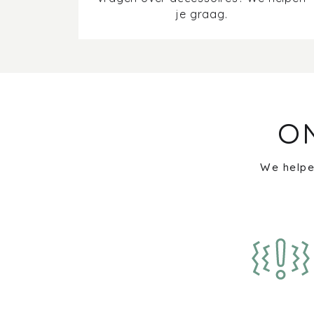
je graag.
O
We helpe