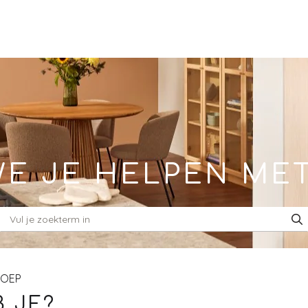
E JE HELPEN ME
ROEP
 JE?