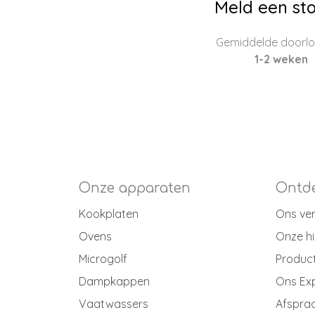
Meld een sto
Gemiddelde doorloo
1-2 weken
Onze apparaten
Ontde
Kookplaten
Ons ve
Ovens
Onze hi
Microgolf
Produc
Dampkappen
Ons Ex
Vaatwassers
Afspraa