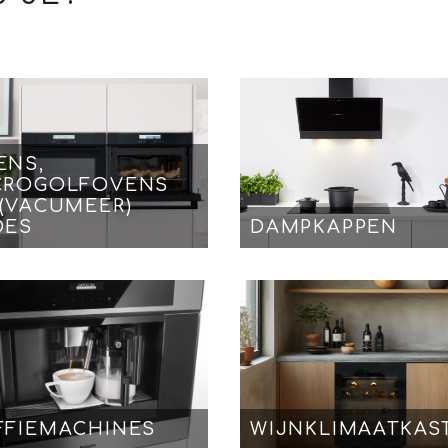
ENS,
CROGOLFOVENS
 (VACUMEER)
DES
DAMPKAPPEN
FFIEMACHINES
WIJNKLIMAATKAS