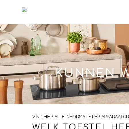
Skip
to
Main
KUNNEN W
VIND HIER ALLE INFORMATIE PER APPARAATG
WELK TOESTEL HEB