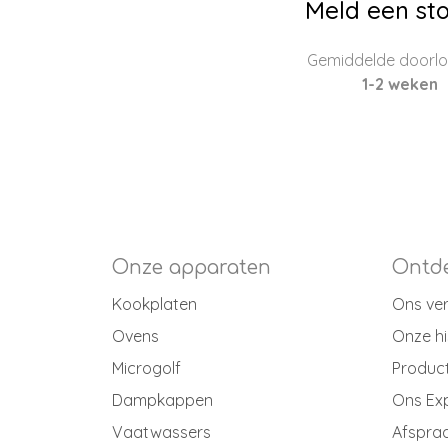
Meld een sto
Gemiddelde doorloo
1-2 weken
Onze apparaten
Ontde
Kookplaten
Ons ve
Ovens
Onze hi
Microgolf
Produc
Dampkappen
Ons Ex
Vaatwassers
Afspraa