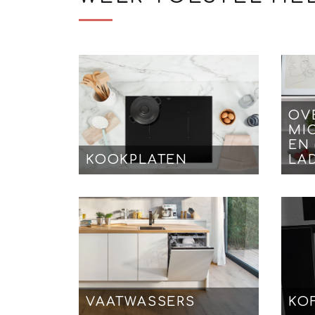
OV
MI
EN
KOOKPLATEN
LA
VAATWASSERS
KO