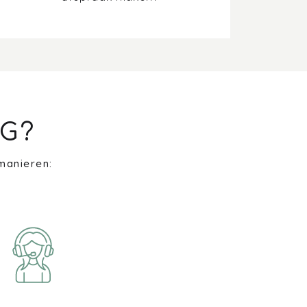
G?
manieren: