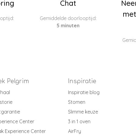
ring
Chat
Nee
met
ptijd:
Gemiddelde doorlooptijd:
5 minuten
Gemid
k Pelgrim
Inspiratie
rhaal
Inspiratie blog
storie
Stomen
tgarantie
Slimme keuze
perience Center
3 in 1 oven
k Experience Center
AirFry