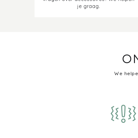
je graag.
O
We helpe