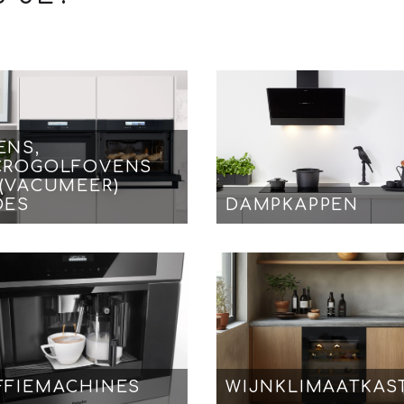
ENS,
CROGOLFOVENS
 (VACUMEER)
DES
DAMPKAPPEN
FFIEMACHINES
WIJNKLIMAATKAS