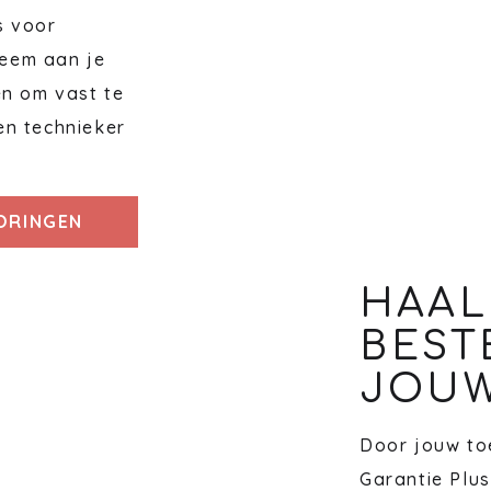
s voor
eem aan je
en om vast te
en technieker
TORINGEN
HAAL
BEST
JOUW
Door jouw toe
Garantie Plus