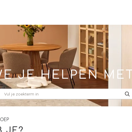
E JE HELPEN ME
ROEP
 JE?