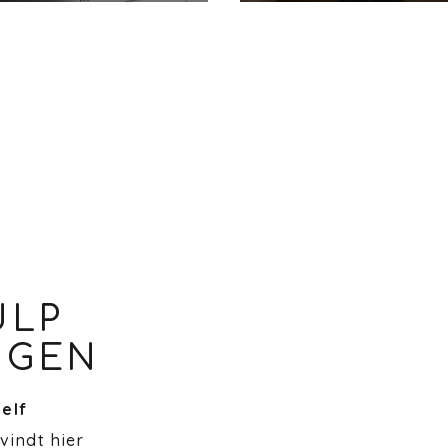
ULP
NGEN
zelf
 vindt hier