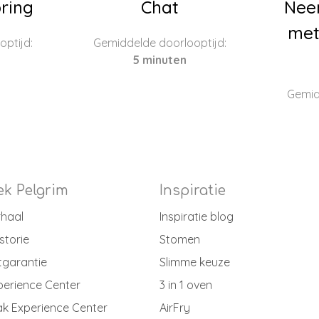
ring
Chat
Nee
met
ptijd:
Gemiddelde doorlooptijd:
5 minuten
Gemid
k Pelgrim
Inspiratie
rhaal
Inspiratie blog
storie
Stomen
tgarantie
Slimme keuze
perience Center
3 in 1 oven
k Experience Center
AirFry