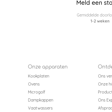
Meld een sto
Gemiddelde doorloo
1-2 weken
Onze apparaten
Ontde
Kookplaten
Ons ve
Ovens
Onze hi
Microgolf
Produc
Dampkappen
Ons Ex
Vaatwassers
Afspraa