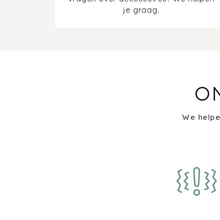
je graag.
O
We helpe