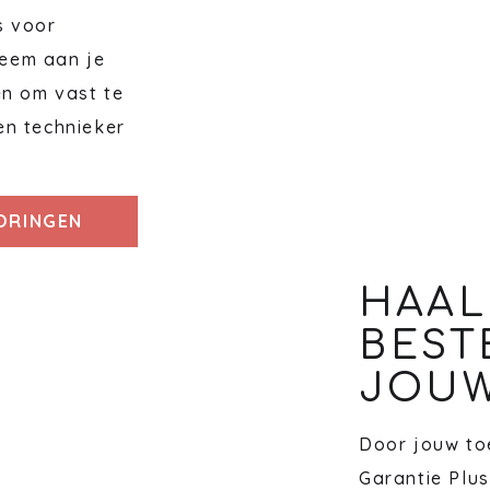
s voor
eem aan je
en om vast te
en technieker
TORINGEN
HAAL
BEST
JOUW
Door jouw toe
Garantie Plus