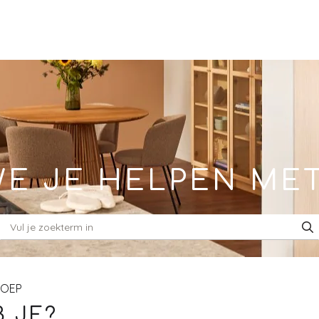
E JE HELPEN ME
ROEP
 JE?