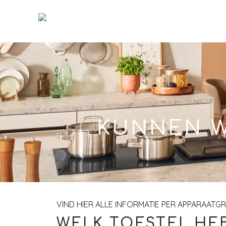
Skip
to
Main
KUNNEN W
VIND HIER ALLE INFORMATIE PER APPARAATG
WELK TOESTEL HEB