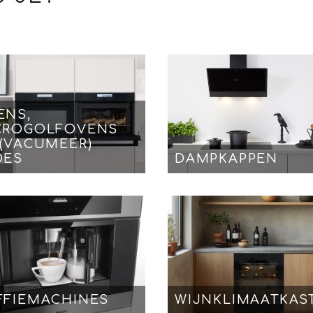
ENS,
CROGOLFOVENS
 (VACUMEER)
DES
DAMPKAPPEN
FFIEMACHINES
WIJNKLIMAATKAS