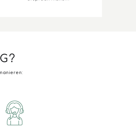
G?
manieren: