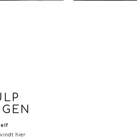
ULP
NGEN
zelf
 vindt hier