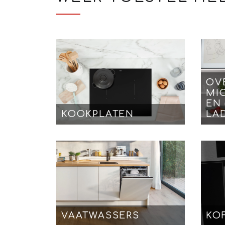
OV
MI
EN
KOOKPLATEN
LA
VAATWASSERS
KO