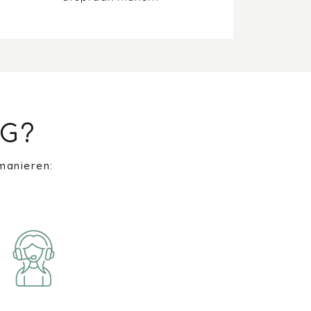
G?
manieren: