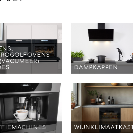
ENS,
CROGOLFOVENS
 (VACUMEER)
DES
DAMPKAPPEN
FFIEMACHINES
WIJNKLIMAATKAS