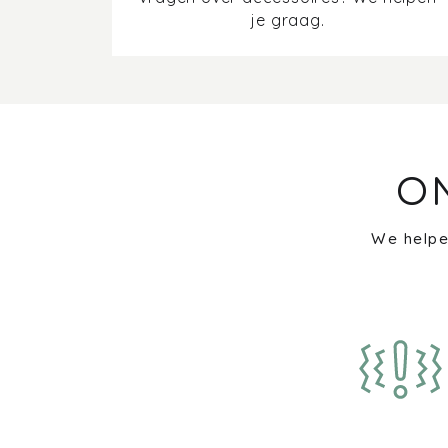
je graag.
O
We helpe