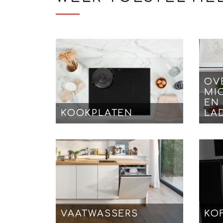
OV
MI
EN
KOOKPLATEN
LA
VAATWASSERS
KO