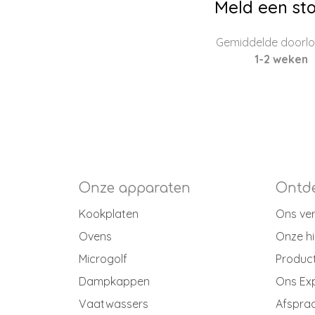
Meld een sto
Gemiddelde doorloo
1-2 weken
Onze apparaten
Ontde
Kookplaten
Ons ve
Ovens
Onze hi
Microgolf
Produc
Dampkappen
Ons Ex
Vaatwassers
Afspraa