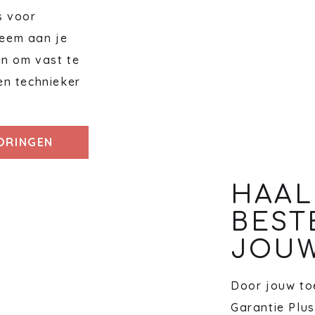
s voor
eem aan je
en om vast te
en technieker
TORINGEN
HAAL
BEST
JOUW
Door jouw toe
Garantie Plus