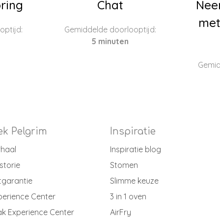
ring
Chat
Nee
met
ptijd:
Gemiddelde doorlooptijd:
5 minuten
Gemid
k Pelgrim
Inspiratie
rhaal
Inspiratie blog
storie
Stomen
tgarantie
Slimme keuze
perience Center
3 in 1 oven
k Experience Center
AirFry