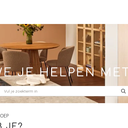
E JE HELPEN ME
ROEP
 JE?