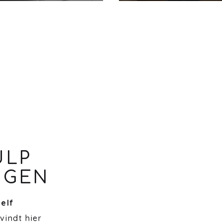
ULP
NGEN
zelf
 vindt hier