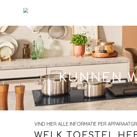
Skip
to
Main
KUNNEN W
VIND HIER ALLE INFORMATIE PER APPARAATG
WELK TOESTEL HEB