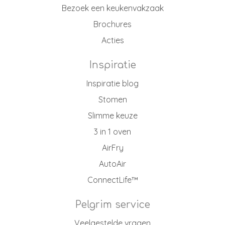
Bezoek een keukenvakzaak
Brochures
Acties
Inspiratie
Inspiratie blog
Stomen
Slimme keuze
3 in 1 oven
AirFry
AutoAir
ConnectLife™
Pelgrim service
Veelgestelde vragen