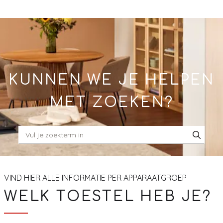
Skip
to
Main
KUNNEN WE JE HELPEN
MET ZOEKEN?
VIND HIER ALLE INFORMATIE PER APPARAATGROEP
WELK TOESTEL HEB JE?