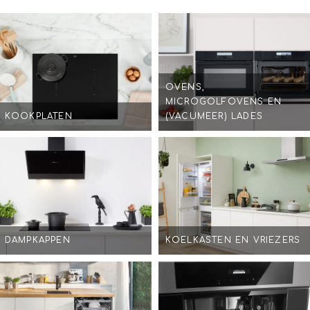
OVENS,
MICROGOLFOVENS EN
KOOKPLATEN
(VACUMEER) LADES
DAMPKAPPEN
KOELKASTEN EN VRIEZERS