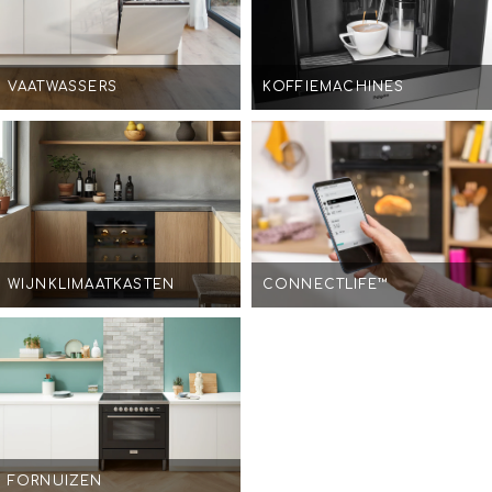
VAATWASSERS
KOFFIEMACHINES
WIJNKLIMAATKASTEN
CONNECTLIFE™
FORNUIZEN