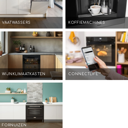
VAATWASSERS
KOFFIEMACHINES
WIJNKLIMAATKASTEN
CONNECTLIFE™
FORNUIZEN