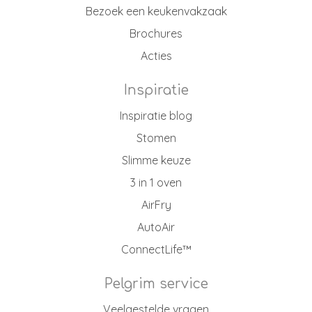
Bezoek een keukenvakzaak
Brochures
Acties
Inspiratie
Inspiratie blog
Stomen
Slimme keuze
3 in 1 oven
AirFry
AutoAir
ConnectLife™
Pelgrim service
Veelgestelde vragen