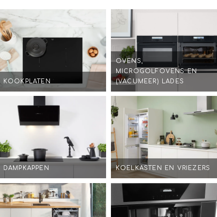
OVENS,
MICROGOLFOVENS EN
KOOKPLATEN
(VACUMEER) LADES
DAMPKAPPEN
KOELKASTEN EN VRIEZERS