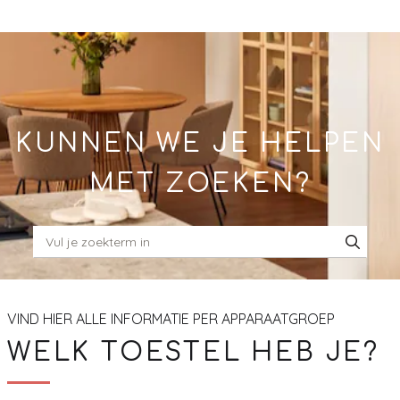
Skip
to
Main
KUNNEN WE JE HELPEN
MET ZOEKEN?
VIND HIER ALLE INFORMATIE PER APPARAATGROEP
WELK TOESTEL HEB JE?