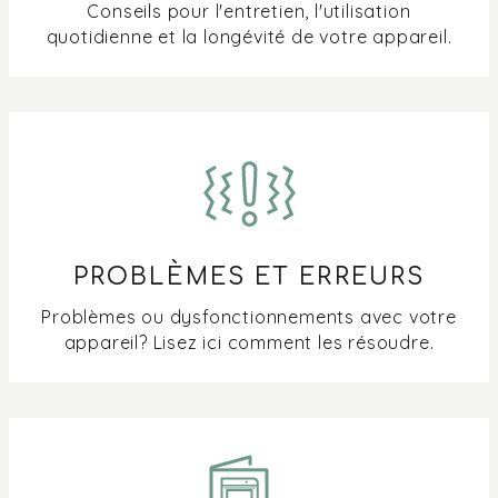
Où puis-je trouver un manuel pour mon lave-vaisselle
Conseils pour l'entretien, l'utilisation
Pelgrim ?
quotidienne et la longévité de votre appareil.
Pourquoi y a-t-il un goût salé sur ma vaisselle ?
Quelle est la différence entre la poudre et les tablettes
pour lave-vaisselle ?
Fonctionnement du panier supérieur d’un lave-vaisselle
PROBLÈMES ET ERREURS
Problèmes ou dysfonctionnements avec votre
appareil? Lisez ici comment les résoudre.