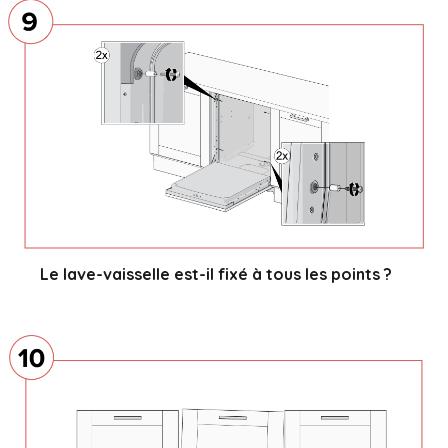
Le lave-vaisselle est-il fixé à tous les points ?