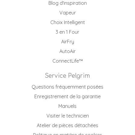
Blog d'inspiration
Vapeur
Choix Intelligent
3 en 1 Four
AirFry
AutoAir
ConnectLife™
Service Pelgrim
Questions fréquemment posées
Enregistrement de la garantie
Manuels
Visiter le technicien
Atelier de pièces détachées
Politique en matière de cookies