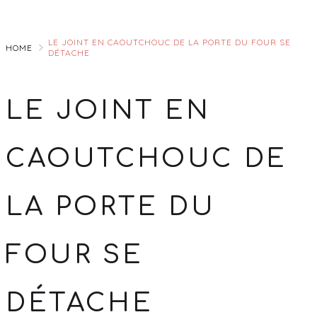
Skip
to
LE JOINT EN CAOUTCHOUC DE LA PORTE DU FOUR SE
Main
HOME
DÉTACHE
LE JOINT EN
CAOUTCHOUC DE
LA PORTE DU
FOUR SE
DÉTACHE