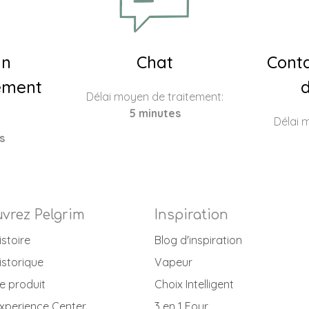
un
Chat
Conta
ement
d
Délai moyen de traitement:
5 minutes
Délai 
s
vrez Pelgrim
Inspiration
istoire
Blog d'inspiration
istorique
Vapeur
e produit
Choix Intelligent
xperience Center
3 en 1 Four