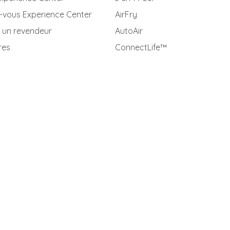
-vous Experience Center
AirFry
 un revendeur
AutoAir
res
ConnectLife™