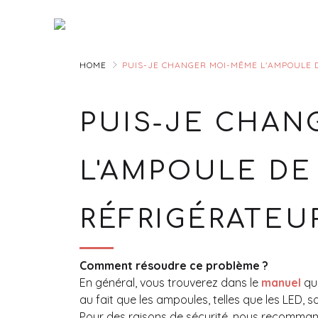
Skip
to
Main
HOME
PUIS-JE CHANGER MOI-MÊME L'AMPOULE 
PUIS-JE CHAN
L'AMPOULE D
RÉFRIGÉRATEUR
Comment résoudre ce problème ?
En général, vous trouverez dans le
manuel
que
au fait que les ampoules, telles que les LED, so
Pour des raisons de sécurité, nous recomman