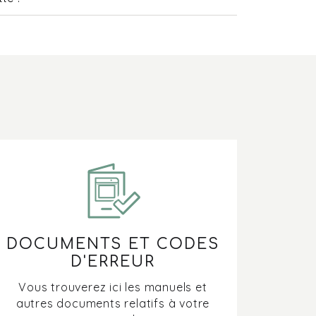
e faire si ma hotte n'aspire pas correctement
urquoi mes casseroles ne réagissent-elles
s ou pas correctement sur la plaque à
duction ?
urquoi une zone de cuisson cesse-t-elle de
nctionner ?
urquoi les zones de cuisson de ma table de
isson ne chauffent-elles pas uniformément ?
DOCUMENTS ET CODES
e faire lorsque les zones de cuisson de ma
D'ERREUR
aque à induction s'allument et s'éteignent ?
Vous trouverez ici les manuels et
autres documents relatifs à votre