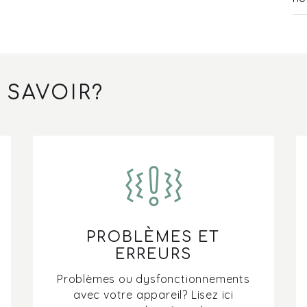
Qu
?
Po
 SAVOIR?
pa
in
Po
fo
Po
cu
PROBLÈMES ET
Qu
ERREURS
pl
Problèmes ou dysfonctionnements
avec votre appareil? Lisez ici