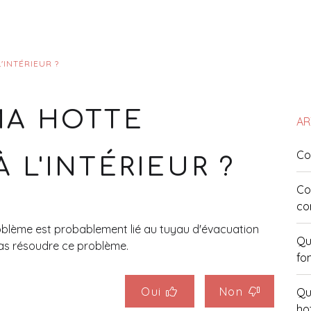
L'INTÉRIEUR ?
 MA HOTTE
AR
Co
À L'INTÉRIEUR ?
Co
co
roblème est probablement lié au tuyau d'évacuation
Qu
pas résoudre ce problème.
fo
Oui
Non
Que
ho