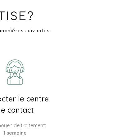
TISE?
 manières suivantes:
cter le centre
e contact
moyen de traitement:
1 semaine