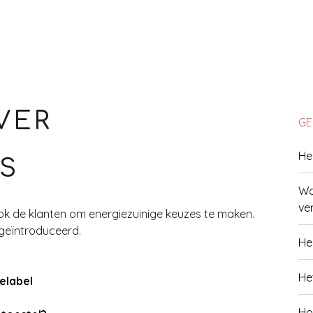
VER
GE
He
S
Wa
ve
ok de klanten om energiezuinige keuzes te maken.
l geïntroduceerd.
He
He
elabel
Ho