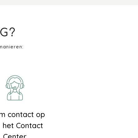
G?
manieren:
m contact op
 het Contact
Center