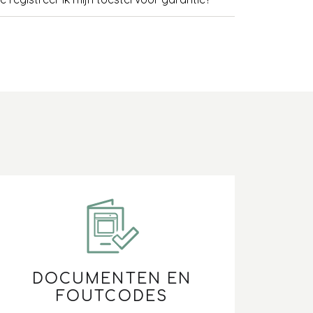
 zie ik of mijn toestel staat geregistreerd
or garantie?
Q's: Veelgestelde vragen acties
ar vind ik een energielabel voor mijn toestel?
ar vind ik het model-, serie-, of artikelnummer
 QR-code van mijn toestel?
arom kan ik mijn toestel niet registreren voor
rantie?
arom staat mijn toestel niet in de
istratielijst?
DOCUMENTEN EN
FOUTCODES