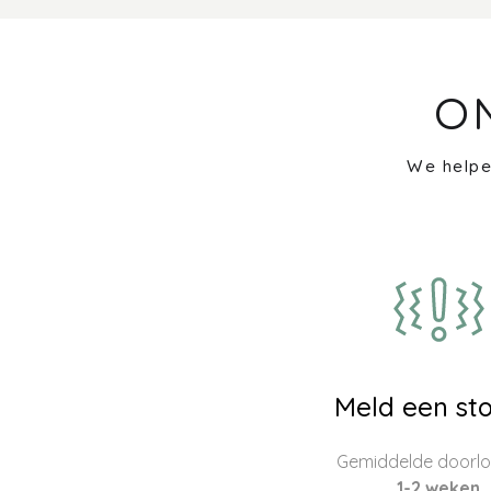
O
We helpe
Meld een sto
Gemiddelde doorloo
1-2 weken