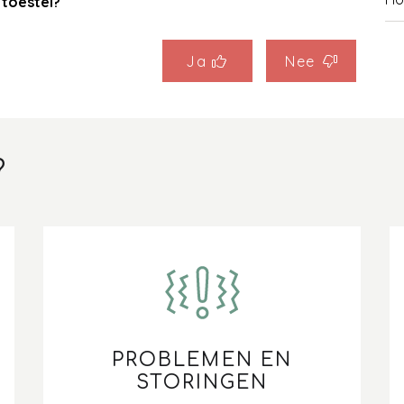
 toestel?
Hoe
Ja
Nee
vo
FA
Wa
?
Wa
en
Wa
ga
Wa
reg
PROBLEMEN EN
STORINGEN