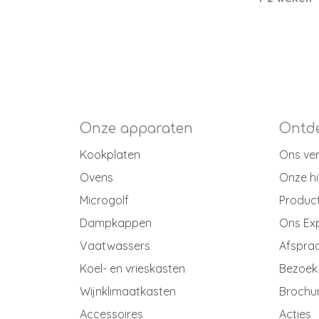
Onze apparaten
Ontde
Kookplaten
Ons ve
Ovens
Onze hi
Microgolf
Produc
Dampkappen
Ons Ex
Vaatwassers
Afspraa
Koel- en vrieskasten
Bezoek
Wijnklimaatkasten
Brochu
Accessoires
Acties