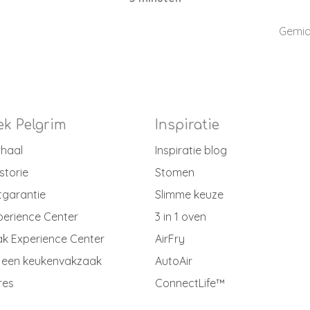
Gemid
k Pelgrim
Inspiratie
rhaal
Inspiratie blog
storie
Stomen
tgarantie
Slimme keuze
perience Center
3 in 1 oven
k Experience Center
AirFry
 een keukenvakzaak
AutoAir
res
ConnectLife™