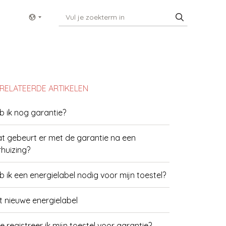
Show menu
RELATEERDE ARTIKELEN
b ik nog garantie?
t gebeurt er met de garantie na een
rhuizing?
b ik een energielabel nodig voor mijn toestel?
t nieuwe energielabel
e registreer ik mijn toestel voor garantie?