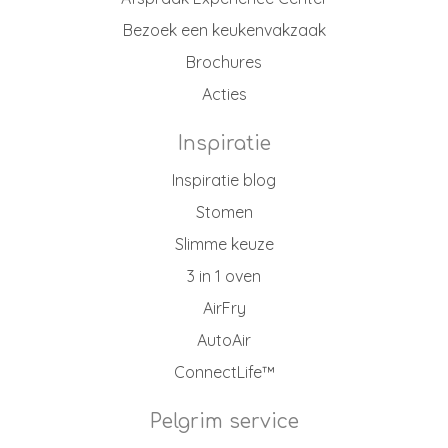
Bezoek een keukenvakzaak
Brochures
Acties
Inspiratie
Inspiratie blog
Stomen
Slimme keuze
3 in 1 oven
AirFry
AutoAir
ConnectLife™
Pelgrim service