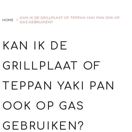
Skip
to
KAN IK DE GRILLPLAAT OF TEPPAN YAKI PAN OOK OP
Main
HOME
GAS GEBRUIKEN?
KAN IK DE
GRILLPLAAT OF
TEPPAN YAKI PAN
OOK OP GAS
GEBRUIKEN?