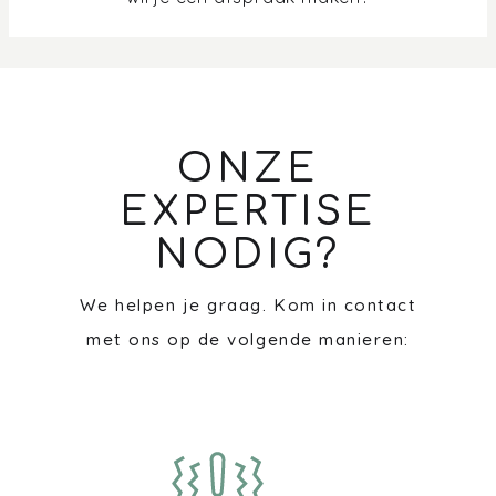
ONZE
EXPERTISE
NODIG?
We helpen je graag. Kom in contact
met ons op de volgende manieren: