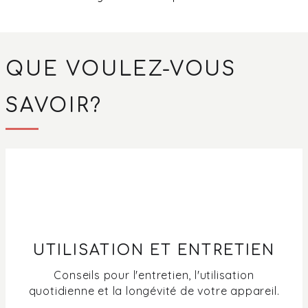
Comment nettoyer mon four (à vapeur) ou mon four à
micro-ondes (combiné)
QUE VOULEZ-VOUS
Comment nettoyer l'acier inoxydable (SS) ?
SAVOIR?
Comment régler la fonction AirBake sur mon four
Pelgrim ?
Humidité ou rouille dans le four et le four à micro-ondes
(combiné) : causes, prévention et nettoyage
Comment fonctionne l'option de nettoyage de mon four
?
UTILISATION ET ENTRETIEN
Puis-je régler le niveau sonore du four ?
Conseils pour l'entretien, l'utilisation
quotidienne et la longévité de votre appareil.
Les glissières télescopiques peuvent-elles rester dans le