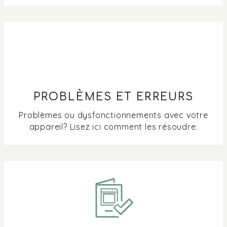
four pendant le nettoyage par pyrolyse ?
Différence dans la fermeture Softclose de votre four et
de votre micro-ondes combiné
Où puis-je télécharger le livret de cuisine Stoomze /
Bakze ?
PROBLÈMES ET ERREURS
Où le thermomètre à cœur mesure-t-il la température ?
Problèmes ou dysfonctionnements avec votre
appareil? Lisez ici comment les résoudre.
Où puis-je trouver un manuel pour mon four ou mon
micro-ondes de Pelgrim ?
Pourquoi mon four indique-t-il 30 degrés en fonction
décongélation ?
Pourquoi de la vapeur s'échappe-t-elle entre l'écran et le
clapet?