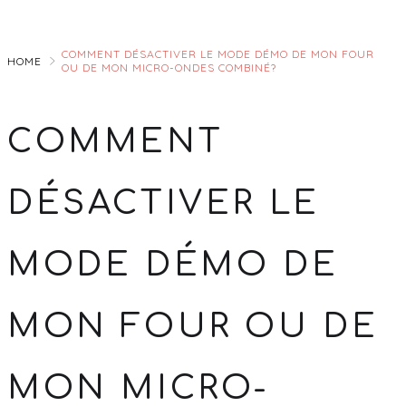
Skip
to
COMMENT DÉSACTIVER LE MODE DÉMO DE MON FOUR
Main
HOME
OU DE MON MICRO-ONDES COMBINÉ?
COMMENT
DÉSACTIVER LE
MODE DÉMO DE
MON FOUR OU DE
MON MICRO-