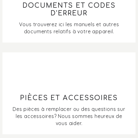
DOCUMENTS ET CODES
Pourquoi l'écran de mon four s'éteint-il ?
D'ERREUR
Vous trouverez ici les manuels et autres
Que signifie Vapeur + sur l'écran de mon four, micro-
documents relatifs à votre appareil.
ondes (combiné), four à vapeur combiné) ?
Quel est le format horaire de mon four et de mon micro-
ondes ?
PIÈCES ET ACCESSOIRES
Des pièces à remplacer ou des questions sur
les accessoires? Nous sommes heureux de
vous aider.