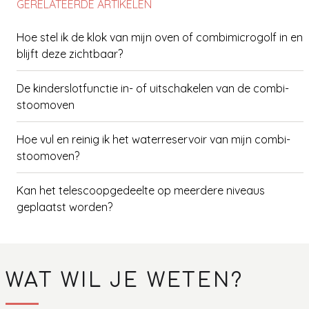
GERELATEERDE ARTIKELEN
Hoe stel ik de klok van mijn oven of combimicrogolf in en
blijft deze zichtbaar?
De kinderslotfunctie in- of uitschakelen van de combi-
stoomoven
Hoe vul en reinig ik het waterreservoir van mijn combi-
stoomoven?
Kan het telescoopgedeelte op meerdere niveaus
geplaatst worden?
Mag er water of vocht op de bodem van een
stoomoven liggen?
WAT WIL JE WETEN?
Waterhardheid van de combi-stoomoven controleren