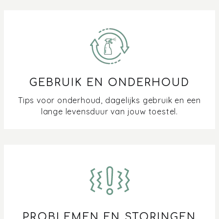
en instellen
De handgreep van mijn oven of (combi)microgolf zit los,
hoe zet ik hem weer vast?
Hoe maak ik gelakt of geëmailleerd metaal schoon?
GEBRUIK EN ONDERHOUD
Hoe maak ik mijn (stoom)oven of (combi)microgolf
schoon
Tips voor onderhoud, dagelijks gebruik en een
lange levensduur van jouw toestel.
Hoe maak ik roestvast staal (RVS) schoon?
Hoe stel ik de AirBake functie in op mijn Pelgrim oven?
Vocht of roest in de oven en (combi)microgolf:
Oorzaken, Voorkomen en Schoonmaken
Hoe werkt de reinigingsfunctie van mijn oven?
PROBLEMEN EN STORINGEN