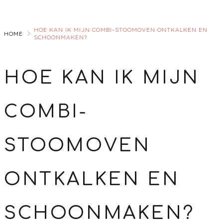
Skip
to
HOE KAN IK MIJN COMBI-STOOMOVEN ONTKALKEN EN
Main
HOME
SCHOONMAKEN?
HOE KAN IK MIJN
COMBI-
STOOMOVEN
ONTKALKEN EN
SCHOONMAKEN?