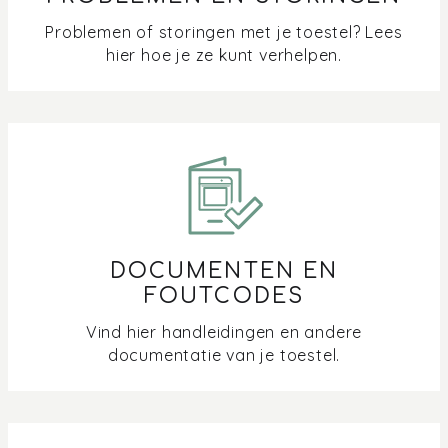
Kan ik de geluidssterkte van de oven aanpassen?
Problemen of storingen met je toestel? Lees
hier hoe je ze kunt verhelpen.
Mogen de telescoopgeleiders in de oven blijven tijdens
een pyrolyse reiniging?
Verschil in softclose bij je oven en combimicrogolf
Waar kan ik het kookboek Stoomze / Bakze
downloaden?
DOCUMENTEN EN
Waar meet de kernthermometer de temperatuur?
FOUTCODES
Waar vind ik een handleiding van mijn Pelgrim oven of
Vind hier handleidingen en andere
microgolf?
documentatie van je toestel.
Waarom komt er stoom tussen het display en de klep
naar buiten?