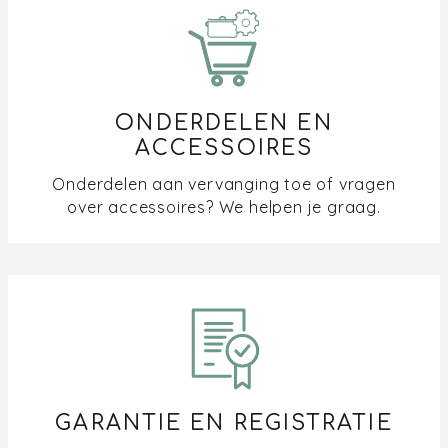
Waarom valt het display van mijn oven uit?
Wat betekent Steam + op het display van mijn oven,
(combi-)microgolf, (combi-)stoomoven?
ONDERDELEN EN
Wat is de tijdsnotatie van mijn oven en microgolf?
ACCESSOIRES
Onderdelen aan vervanging toe of vragen
over accessoires? We helpen je graag.
GARANTIE EN REGISTRATIE