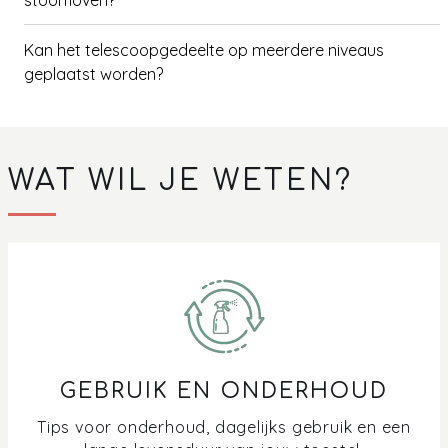
stoomoven?
Kan het telescoopgedeelte op meerdere niveaus
geplaatst worden?
Mag er water of vocht op de bodem van een
stoomoven liggen?
WAT WIL JE WETEN?
Waterhardheid van de combi-stoomoven controleren
en instellen
De handgreep van mijn oven of (combi)microgolf zit los,
hoe zet ik hem weer vast?
Hoe gebruik ik de pizzaplaat in de Pelgrim pizzaoven?
GEBRUIK EN ONDERHOUD
Hoe maak ik gelakt of geëmailleerd metaal schoon?
Tips voor onderhoud, dagelijks gebruik en een
Hoe maak ik mijn (stoom)oven of (combi)microgolf