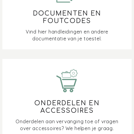
DOCUMENTEN EN
Verschil in softclose bij je oven en combimicrogolf
FOUTCODES
Waar kan ik het kookboek Stoomze / Bakze
Vind hier handleidingen en andere
downloaden?
documentatie van je toestel.
Waar meet de kernthermometer de temperatuur?
Waar vind ik een handleiding van mijn Pelgrim oven of
microgolf?
Waarom geeft mijn oven 30 graden aan bij de
ontdooifunctie?
ONDERDELEN EN
Waarom komt er stoom tussen het display en de klep
ACCESSOIRES
naar buiten?
Onderdelen aan vervanging toe of vragen
over accessoires? We helpen je graag.
Waarom valt het display van mijn oven uit?