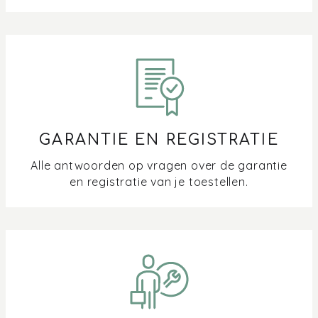
Wat betekent Steam + op het display van mijn oven,
(combi-)microgolf, (combi-)stoomoven?
Wat is de tijdsnotatie van mijn oven en microgolf?
GARANTIE EN REGISTRATIE
Alle antwoorden op vragen over de garantie
en registratie van je toestellen.