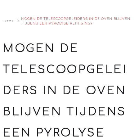
Skip
to
MOGEN DE TELESCOOPGELEIDERS IN DE OVEN BLIJVEN
Main
HOME
TIJDENS EEN PYROLYSE REINIGING?
MOGEN DE
TELESCOOPGELEI
DERS IN DE OVEN
BLIJVEN TIJDENS
EEN PYROLYSE