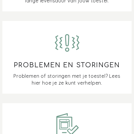
lange levensduur van jouw toestel.
schoon
Hoe maak ik roestvast staal (RVS) schoon?
Hoe stel ik de AirBake functie in op mijn Pelgrim oven?
Hoe stel ik de klok van mijn oven in en blijft deze
zichtbaar?
PROBLEMEN EN STORINGEN
Vocht of roest in de oven en (combi)microgolf:
Problemen of storingen met je toestel? Lees
Oorzaken, Voorkomen en Schoonmaken
hier hoe je ze kunt verhelpen.
Hoe werkt de reinigingsfunctie van mijn oven?
Hoe zet ik de demostand van mijn oven of
combimicrogolf uit?
Kan ik de geluidssterkte van de oven aanpassen?