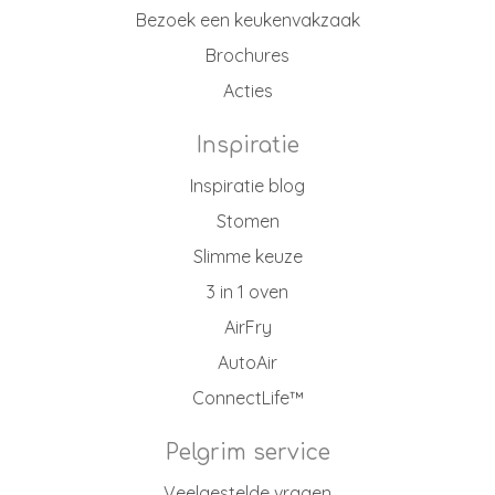
Bezoek een keukenvakzaak
Brochures
Acties
Inspiratie
Inspiratie blog
Stomen
Slimme keuze
3 in 1 oven
AirFry
AutoAir
ConnectLife™
Pelgrim service
Veelgestelde vragen