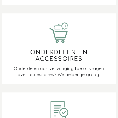
Hoe zet ik de demostand van mijn oven of
combimicrogolf uit?
Kan ik de geluidssterkte van de oven aanpassen?
Mogen de telescoopgeleiders in de oven blijven tijdens
een pyrolyse reiniging?
ONDERDELEN EN
ACCESSOIRES
Verschil in softclose bij je oven en combimicrogolf
Onderdelen aan vervanging toe of vragen
over accessoires? We helpen je graag.
Waar kan ik het kookboek Stoomze / Bakze
downloaden?
Waar meet de kernthermometer de temperatuur?
Waarom geeft mijn oven 30 graden aan bij de
ontdooifunctie?