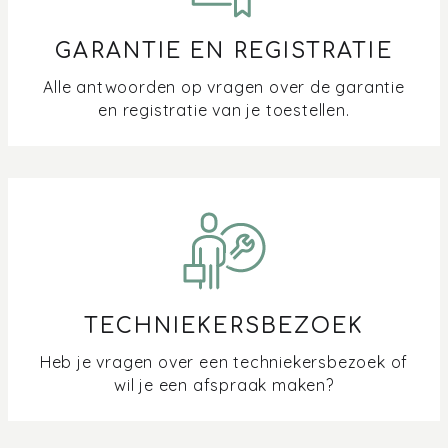
Waarom komt er stoom tussen het display en de klep
GARANTIE EN REGISTRATIE
naar buiten?
Alle antwoorden op vragen over de garantie
en registratie van je toestellen.
Waarom valt het display van mijn oven uit?
Wat betekent Steam + op het display van mijn oven,
(combi-)microgolf, (combi-)stoomoven?
Wat is de tijdsnotatie van mijn oven en microgolf?
TECHNIEKERSBEZOEK
Heb je vragen over een techniekersbezoek of
wil je een afspraak maken?