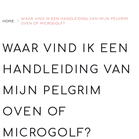
Skip
to
WAAR VIND IK EEN HANDLEIDING VAN MIJN PELGRIM
Main
HOME
OVEN OF MICROGOLF?
WAAR VIND IK EEN
HANDLEIDING VAN
MIJN PELGRIM
OVEN OF
MICROGOLF?