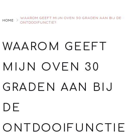
Skip
to
WAAROM GEEFT MIJN OVEN 30 GRADEN AAN BIJ DE
Main
HOME
ONTDOOIFUNCTIE?
WAAROM GEEFT
MIJN OVEN 30
GRADEN AAN BIJ
DE
ONTDOOIFUNCTIE