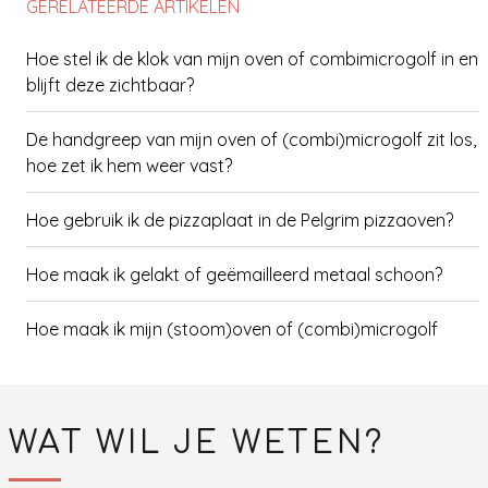
GERELATEERDE ARTIKELEN
Hoe stel ik de klok van mijn oven of combimicrogolf in en
blijft deze zichtbaar?
De handgreep van mijn oven of (combi)microgolf zit los,
hoe zet ik hem weer vast?
Hoe gebruik ik de pizzaplaat in de Pelgrim pizzaoven?
Hoe maak ik gelakt of geëmailleerd metaal schoon?
Hoe maak ik mijn (stoom)oven of (combi)microgolf
schoon
Hoe maak ik roestvast staal (RVS) schoon?
WAT WIL JE WETEN?
Hoe stel ik de AirBake functie in op mijn Pelgrim oven?