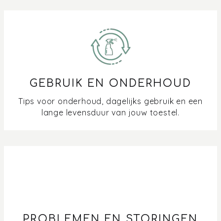
Vocht of roest in de oven en (combi)microgolf:
Oorzaken, Voorkomen en Schoonmaken
Hoe werkt de reinigingsfunctie van mijn oven?
Hoe zet ik de demostand van mijn oven of
GEBRUIK EN ONDERHOUD
combimicrogolf uit?
Tips voor onderhoud, dagelijks gebruik en een
Kan ik de geluidssterkte van de oven aanpassen?
lange levensduur van jouw toestel.
Mogen de telescoopgeleiders in de oven blijven tijdens
een pyrolyse reiniging?
Verschil in softclose bij je oven en combimicrogolf
Waar kan ik het kookboek Stoomze / Bakze
downloaden?
PROBLEMEN EN STORINGEN