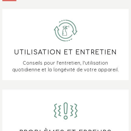
hotte ?
À quelle fréquence faut-il régénérer un filtre à charbon ?
Mon filtre à charbon pour la hotte de recirculation peut-
il aller dans le lave-vaisselle ?
UTILISATION ET ENTRETIEN
Humidité sur la hotte ou sur la paroi arrière pendant la
cuisson
Conseils pour l'entretien, l'utilisation
quotidienne et la longévité de votre appareil.
Questions sur les filtres PlasmaMade
Où puis-je trouver un manuel pour ma hotte de cuisine
Pelgrim
Quand dois-je remplacer le filtre de ma hotte ?
Que fait un filtre à plasma avec les graisses émises lors