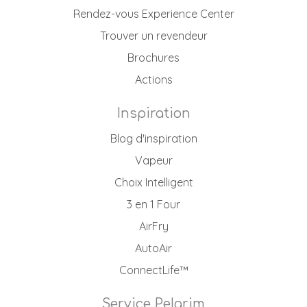
Rendez-vous Experience Center
Trouver un revendeur
Brochures
Actions
Inspiration
Blog d'inspiration
Vapeur
Choix Intelligent
3 en 1 Four
AirFry
AutoAir
ConnectLife™
Service Pelgrim