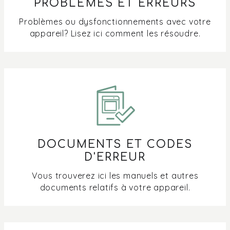
PROBLÈMES ET ERREURS
de la cuisson ?
Problèmes ou dysfonctionnements avec votre
Quelle est la couleur de mon éclairage LED ?
appareil? Lisez ici comment les résoudre.
Quels sont les types de filtres pour les hottes aspirantes
?
Quels sont les conduits et raccords nécessaires pour
installer une hotte ou un système d'induction avec hotte
?
Économies d'énergie dans la cuisine
DOCUMENTS ET CODES
D'ERREUR
Comment nettoyer la hotte intégrée dans ma plaque de
Vous trouverez ici les manuels et autres
cuisson à induction ?
documents relatifs à votre appareil.
Comment brancher ma plaque de cuisson à induction ?