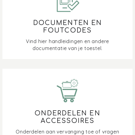
Wanneer vervang ik het filter van mijn dampkap?
DOCUMENTEN EN
Wat doet een plasmafilter met het vet dat vrijkomt
FOUTCODES
tijdens het koken?
Vind hier handleidingen en andere
Welke lichtkleur is mijn ledverlichting?
documentatie van je toestel.
Welke soorten filters zijn er voor dampkappen?
Welke kanaal- en koppelstukken heb ik nodig voor de
installatie van de dampkap of inductie met afzuiging?
Energie besparen in de keuken
ONDERDELEN EN
Hoe maak ik de geïntegreerde afzuiging in mijn
ACCESSOIRES
inductiekookplaat schoon?
Onderdelen aan vervanging toe of vragen