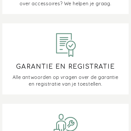
Hoe sluit ik mijn inductiekookplaat aan?
over accessoires? We helpen je graag.
Hoe werkt mijn inductiekookplaat?
Hoe zet ik de demostand van mijn inductiekookplaat uit?
Is het mogelijk om mijn kookplaat vlak in te bouwen?
Waar houd je rekening mee met een 1,2 of 3 fasen
GARANTIE EN REGISTRATIE
aansluiting?
Alle antwoorden op vragen over de garantie
Waarom kan ik niet alle kookzones tegelijk op de
en registratie van je toestellen.
hoogste stand zetten?
Welke pannen gebruik ik op mijn inductiekookplaat?
Hoe (de)activeer ik het kinderslot van mijn kookplaat?