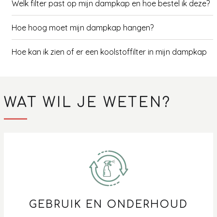
Welk filter past op mijn dampkap en hoe bestel ik deze?
Hoe hoog moet mijn dampkap hangen?
Hoe kan ik zien of er een koolstoffilter in mijn dampkap
zit?
Hoe maak ik aluminium schoon?
WAT WIL JE WETEN?
Hoe maak ik de motor van mijn dampkap vetvrij?
Hoe maak ik mijn dampkap schoon?
Hoe reset ik het vetfilter indicatielampje van de
dampkap?
Hoe vaak mag ik een koolstoffilter regenereren?
GEBRUIK EN ONDERHOUD