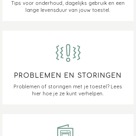
Hoe werkt een motorloze dampkap?
Tips voor onderhoud, dagelijks gebruik en een
lange levensduur van jouw toestel.
Kan ik de halogeenverlichting van mijn dampkap
vervangen voor LED-verlichting?
Kan ik het front van mijn vlakscherm dampkap
vervangen?
Kan mijn koolstoffilter voor de dampkap in de
vaatwasser?
PROBLEMEN EN STORINGEN
Vocht tegen dampkap of op de achterwand tijdens
Problemen of storingen met je toestel? Lees
koken
hier hoe je ze kunt verhelpen.
Waar kan ik schachtverlenging voor de dampkap
bestellen?
Waar vind ik een handleiding van mijn Pelgrim dampkap?